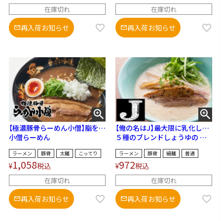
在庫切れ
在庫切れ
再入荷お知らせ
再入荷お知らせ
【極濃豚骨らーめん小僧】脂を一
【俺の名はJ】最大限に乳化した
切使用しないドロ上品な一杯！
小僧らーめん
クリーミー豚骨スープに５種類
５種のブレンドしょうゆの お
の醤油が加えられた唯一無二の
豚骨ラーメン
ラーメン
豚骨
太麺
こってり
ラーメン
豚骨
細麺
普通
スープ！
1,058
972
¥
税込
¥
税込
在庫切れ
在庫切れ
再入荷お知らせ
再入荷お知らせ