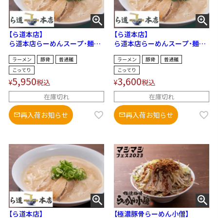
【ら道本店】
【ら道本店】
ら道本店らーめんスープ・麺セ
ら道本店らーめんスープ・麺セ
ット（5食セット）
ット（3食セット）
ラーメン
豚骨
普通麺
ラーメン
豚骨
普通麺
こってり
こってり
5,950
3,600
¥
税込
¥
税込
在庫切れ
在庫切れ
再入荷お知らせ
再入荷お知らせ
【ら道本店】
【極濃豚骨らーめん小僧】