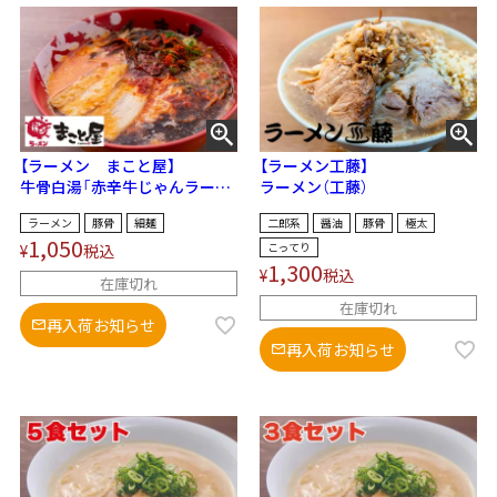
【ラーメン まこと屋】
【ラーメン工藤】
牛骨白湯「赤辛牛じゃんラーメ
ラーメン（工藤）
ン」
ラーメン
豚骨
細麺
二郎系
醤油
豚骨
極太
1,050
こってり
¥
税込
1,300
¥
税込
在庫切れ
在庫切れ
再入荷お知らせ
再入荷お知らせ