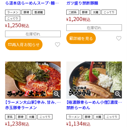
ら道本店らーめんスープ・麺セ
ガツ盛り禁断豚麺
ット
ラーメン
豚骨
普通麺
二郎系
豚骨
太麺
こってり
1,200
こってり
¥
税込
1,250
¥
税込
在庫切れ
在庫切れ
詳細を見る
再入荷お知らせ
【ラーメン大山家】辛み、甘み、旨
【極濃豚骨らーめん小僧】濃度の
味が三位一体に！
赤玉豚骨ラーメン
限界突破！
禁断らーめん
家系
豚骨
太麺
こってり
ラーメン
豚骨
太麺
こってり
1,238
1,134
¥
税込
¥
税込