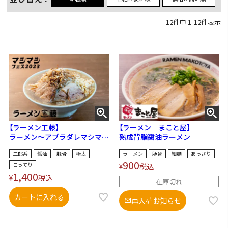
12
件中
1
-
12
件表示
【ラーメン工藤】
【ラーメン まこと屋】
ラーメン～アブラダレマシマシ
熟成背脂醤油ラーメン
～
二郎系
醤油
豚骨
極太
ラーメン
豚骨
細麺
あっさり
900
こってり
¥
税込
1,400
¥
税込
在庫切れ
カートに入れる
再入荷お知らせ