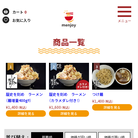
カート
0
お気に入り
メニュー
商品一覧
検索
歴史を刻め ラーメン
歴史を刻め ラーメン
つけ麺
（麺増量400g!!）
（カラメダレ付き！）
¥1,400
（税込）
¥1,400
¥1,600
（税込）
（税込）
並び替え
新着順
価格が安い順
価格が高い順