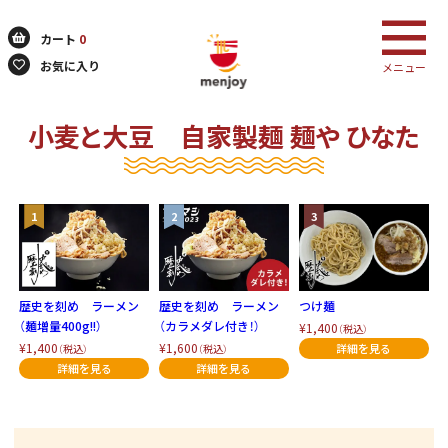
カート
0
お気に入り
メニュー
小麦と大豆 自家製麺 麺や ひなた
検索
歴史を刻め ラーメン
歴史を刻め ラーメン
つけ麺
（麺増量400g!!）
（カラメダレ付き！）
¥1,400
（税込）
¥1,400
¥1,600
（税込）
（税込）