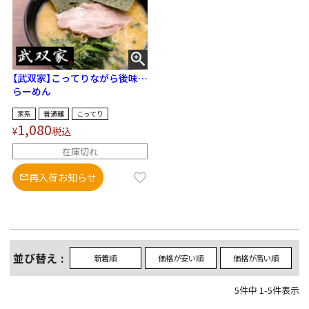
【武双家】こってりながら後味す
っきり！王道家系ラーメン！
らーめん
家系
普通麺
こってり
1,080
¥
税込
在庫切れ
再入荷お知らせ
並び替え
新着順
価格が安い順
価格が高い順
5
件中
1
-
5
件表示