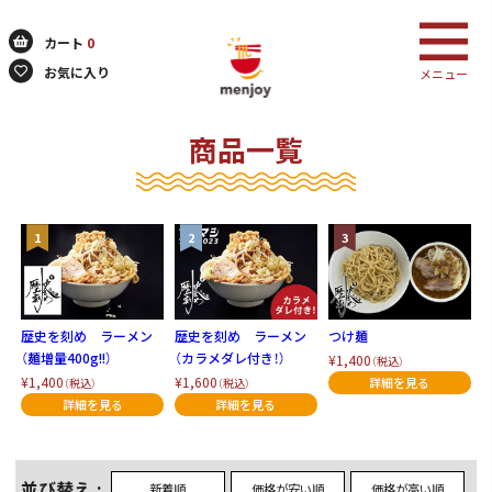
カート
0
お気に入り
メニュー
商品一覧
検索
歴史を刻め ラーメン
歴史を刻め ラーメン
つけ麺
（麺増量400g!!）
（カラメダレ付き！）
¥1,400
（税込）
¥1,400
¥1,600
（税込）
（税込）
並び替え
新着順
価格が安い順
価格が高い順