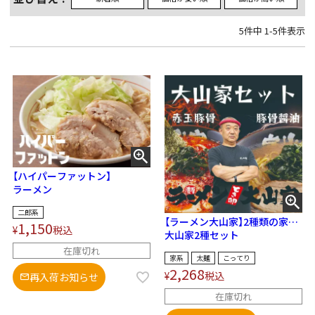
5
件中
1
-
5
件表示
【ハイパーファットン】
ラーメン
二郎系
【ラーメン大山家】2種類の家系
1,150
¥
税込
豚骨ラーメンをお得に食べ比
大山家2種セット
べ！
在庫切れ
家系
太麺
こってり
2,268
¥
税込
再入荷お知らせ
在庫切れ