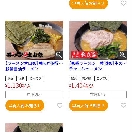
再入荷お知らせ
【ラーメン大山家】旨味が限界ま
【家系ラーメン 教道家】生の肩
で引き出された濃厚豚骨スー
豚骨醤油ラーメン
ロースを使ったこだわりのチャ
チャーシューメン
プ！
ーシューと、大量のガラを長時
家系
太麺
こってり
家系
普通麺
こってり
間煮込んだ大満足のスープ！
1,130
1,404
¥
税込
¥
税込
在庫切れ
在庫切れ
再入荷お知らせ
再入荷お知らせ