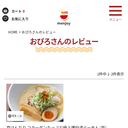
カート
0
お気に入り
メニュー
HOME
おぴろさんのレビュー
おぴろさんのレビュー
検索
2
件中
1
-
2
件表示
京はんなり コラーゲンたっぷり極上鶏白湯らーめん（塩）