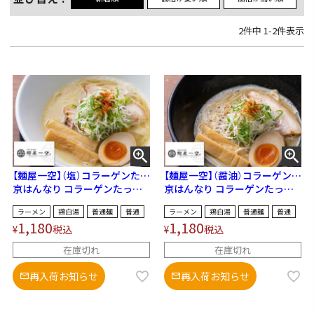
2
件中
1
-
2
件表示
【麺屋一空】（塩）コラーゲンたっ
【麺屋一空】（醤油）コラーゲンた
ぷりで女性にも人気！
京はんなり コラーゲンたっぷ
っぷりで女性にも人気！
京はんなり コラーゲンたっぷ
り極上鶏白湯らーめん（塩）
り極上鶏白湯らーめん（醤油）
ラーメン
鶏白湯
普通麺
普通
ラーメン
鶏白湯
普通麺
普通
1,180
1,180
¥
税込
¥
税込
在庫切れ
在庫切れ
再入荷お知らせ
再入荷お知らせ