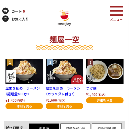
カート
0
お気に入り
メニュー
麺屋一空
検索
歴史を刻め ラーメン
歴史を刻め ラーメン
つけ麺
（麺増量400g!!）
（カラメダレ付き！）
¥1,400
（税込）
¥1,400
¥1,600
（税込）
（税込）
並び替え
新着順
価格が安い順
価格が高い順