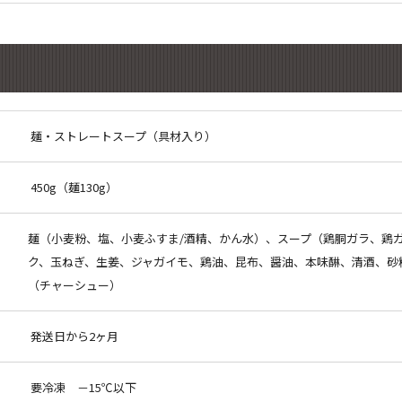
麺・ストレートスープ（具材入り）
450g（麺130g）
麺（小麦粉、塩、小麦ふすま/酒精、かん水）、スープ（鶏胴ガラ、鶏
ク、玉ねぎ、生姜、ジャガイモ、鶏油、昆布、醤油、本味醂、清酒、砂
（チャーシュー）
発送日から2ヶ月
要冷凍 －15℃以下