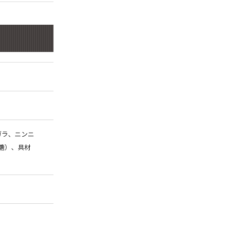
ガラ、ニンニ
糖）、具材