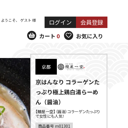
ようこそ、 ゲスト 様
ログイン
会員登録
カート
0
お気に入り
京はんなり コラーゲンた
っぷり極上鶏白湯らーめ
ん（醤油）
【麺屋一空】（醤油）コラーゲンたっぷり
で女性にも人気！
商品番号
m01301