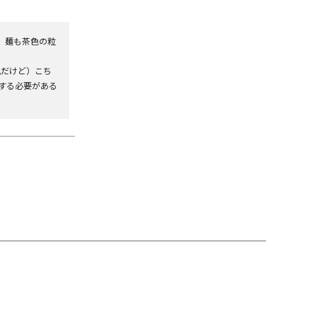
。麺も茶色の粒
礼だけど）こち
する必要がある
。