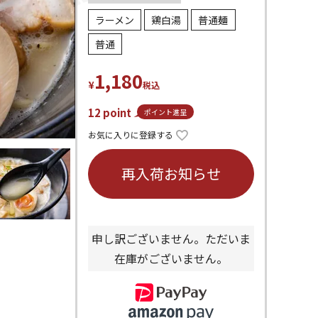
ラーメン
鶏白湯
普通麺
普通
1,180
¥
税込
12
point
ポイント進呈
お気に入りに登録する
再入荷お知らせ
申し訳ございません。ただいま
在庫がございません。