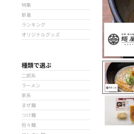
特集
新着
ランキング
オリジナルグッズ
種類で選ぶ
二郎系
ラーメン
家系
まぜ麺
つけ麺
担々麺