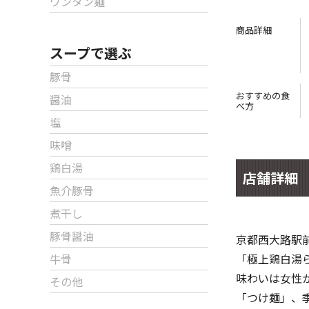
ワンタン麺
商品詳細
スープで選ぶ
豚骨
おすすめの食
醤油
べ方
塩
味噌
鶏白湯
店舗詳細
魚介豚骨
煮干し
豚骨醤油
京都西大路駅
牛骨
「極上鶏白湯
味わいは女性
その他
「つけ麺」、