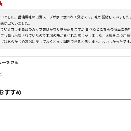
トロでした。醤油風味の白湯スープが家で食べれて驚きです。味が凝縮していました
感が出ていました。

っているコラボ商品のカップ麺はかなり味が落ちますが(比べるとこちらの商品に失
ープも麺も冷凍されていたので本場の味が食べれた感じがしました。お鍋を二つ用意
ープはあらかじめ常温に戻しておくと早く調理できると思います。おいしかったです
ューを見る
く
おすすめ