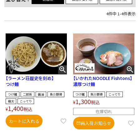
4
件中
1
-
4
件表示
【ラーメン荘歴史を刻め】
【いかれたNOODLE Fishtons】
つけ麺
濃厚つけ麺
つけ麺
二郎系
醤油
魚介豚骨
つけ麺
魚介豚骨
こってり
1,300
極太
こってり
¥
税込
1,400
¥
税込
在庫切れ
カートに入れる
再入荷お知らせ