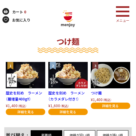
カート
0
お気に入り
メニュー
つけ麺
検索
歴史を刻め ラーメン
歴史を刻め ラーメン
つけ麺
（麺増量400g!!）
（カラメダレ付き！）
¥1,400
（税込）
¥1,400
¥1,600
（税込）
（税込）
並び替え
新着順
価格が安い順
価格が高い順