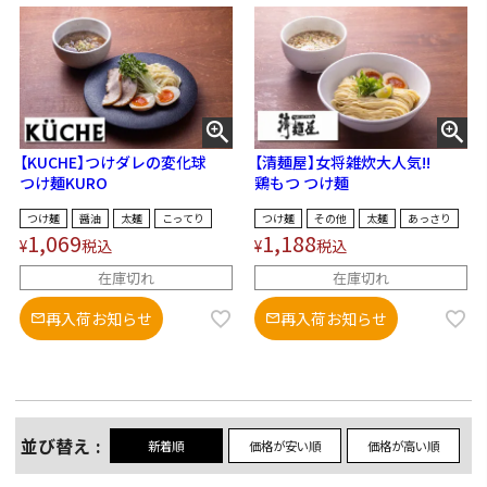
【KUCHE】つけダレの変化球
【清麺屋】女将雑炊大人気!!
つけ麺KURO
鶏もつ つけ麺
つけ麺
醤油
太麺
こってり
つけ麺
その他
太麺
あっさり
1,069
1,188
¥
税込
¥
税込
在庫切れ
在庫切れ
再入荷お知らせ
再入荷お知らせ
並び替え
新着順
価格が安い順
価格が高い順