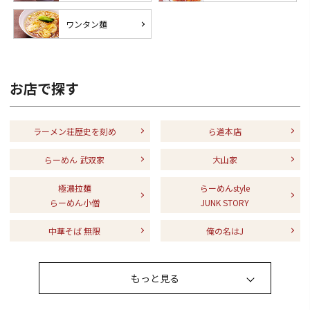
ワンタン麺
お店で探す
ラーメン荘歴史を刻め
ら道本店
らーめん 武双家
大山家
極濃拉麺
らーめんstyle
らーめん小僧
JUNK STORY
中華そば 無限
俺の名はJ
もっと見る