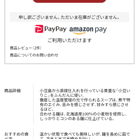
申し訳ございません。ただいま在庫がございません。
ご利用いただけます
商品レビュー（
2
件）
商品についてのお問い合わせ
商品詳細
小豆島から直接仕入れを行っている貴重な「小豆い
りこ」をふんだんに使い、
徹底した温度管理の元で作られるスープは、煮干特
有のエぐみ、苦みを感じさせず、甘みすら感じさせ
るほど。
合わせる麺は、北海道産100％の小麦粉を使用し、
しっかりとコシのある麺に仕上げている。
おすすめの食
温かい状態で食べても美味しいが、麺を長めに茹で
べ方
て、冷水と氷で水締めを行い、