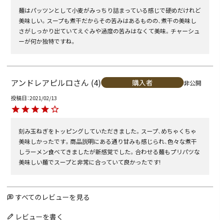
麺はパッツンとして小麦がみっちり詰まっている感じで硬めだけれど
美味しい。スープも煮干だからその苦みはあるものの、煮干の美味し
さがしっかり出ていてえぐみや過度の苦みはなくて美味。チャーシュ
ーが何か独特ですね。
アンドレアピルロ
4
購入者
非公開
投稿日
2021/02/13
刻み玉ねぎをトッピングしていただきました。スープ、めちゃくちゃ
美味しかったです。商品説明にある通り甘みも感じられ、色々な煮干
しラーメン食べてきましたが新感覚でした。合わせる麺もプリパツな
美味しい麺でスープと非常に合っていて良かったです!
すべてのレビューを見る
レビューを書く