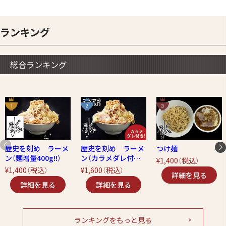
ランキング
総合ランキング
歴史を刻め ラーメ
歴史を刻め ラーメ
つけ麺
ン（麺増量400g!!）
ン（カラメダレ付
¥1,400
（税込）
き！）
¥1,400
（税込）
¥1,600
（税込）
ランキングをもっと見る