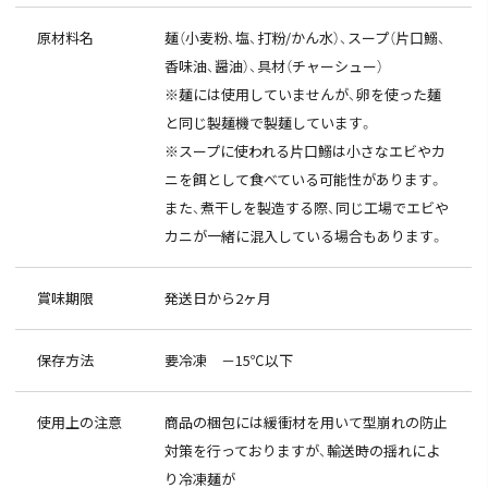
原材料名
麺（小麦粉、塩、打粉/かん水）、スープ（片口鰯、
香味油、醤油）、具材（チャーシュー）
※麺には使用していませんが、卵を使った麺
と同じ製麺機で製麺しています。
※スープに使われる片口鰯は小さなエビやカ
ニを餌として食べている可能性があります。
また、煮干しを製造する際、同じ工場でエビや
カニが一緒に混入している場合もあります。
賞味期限
発送日から2ヶ月
保存方法
要冷凍 －15℃以下
使用上の注意
商品の梱包には緩衝材を用いて型崩れの防止
対策を行っておりますが、輸送時の揺れによ
り冷凍麺が