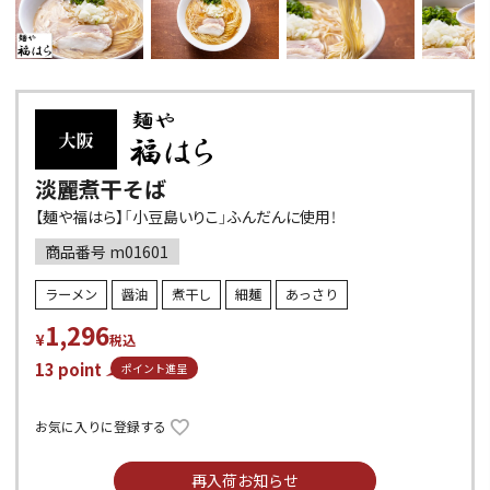
淡麗煮干そば
【麺や福はら】「小豆島いりこ」ふんだんに使用！
商品番号
m01601
ラーメン
醤油
煮干し
細麺
あっさり
1,296
¥
税込
13
point
ポイント進呈
お気に入りに登録する
再入荷お知らせ