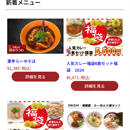
新着メニュー
激辛らーゆそば
人気カレー福袋6食セット福
¥1,380
（税込）
袋 2024
¥6,471
（税込）