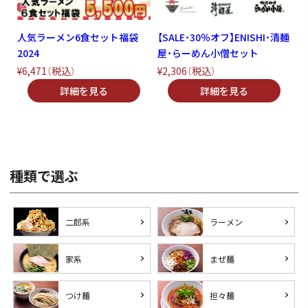
人気ラーメン6食セット福袋
【SALE・30％オフ】ENISHI・清麺
2024
屋・らーめん小僧セット
¥6,471
（税込）
¥2,306
（税込）
種類で選ぶ
二郎系
ラーメン
家系
まぜ麺
つけ麺
担々麺