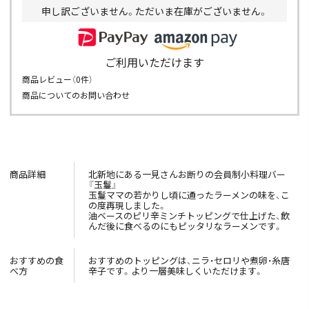
申し訳ございません。ただいま在庫がございません。
ご利用いただけます
商品レビュー（
0
件）
商品についてのお問い合わせ
商品詳細
北新地にある一見さんお断りの会員制小料理バー
『玉鬘』
玉鬘ママの若かりし頃に通ったラーメンの味を、こ
の度再現しました。
油ベースのピリ辛ミンチトッピングで仕上げた、飲
んだ後に食べるのにもピッタリなラーメンです。
おすすめの食
おすすめのトッピングは、ニラ・セロリや煮卵・糸唐
べ方
辛子です。より一層美味しくいただけます。