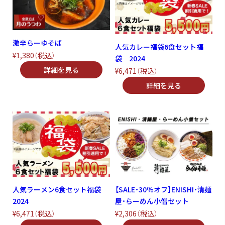
激辛らーゆそば
人気カレー福袋6食セット福
¥1,380
（税込）
袋 2024
¥6,471
（税込）
人気ラーメン6食セット福袋
【SALE・30％オフ】ENISHI・清麺
2024
屋・らーめん小僧セット
¥6,471
（税込）
¥2,306
（税込）