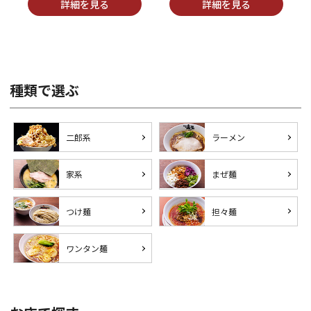
種類で選ぶ
二郎系
ラーメン
家系
まぜ麺
つけ麺
担々麺
ワンタン麺