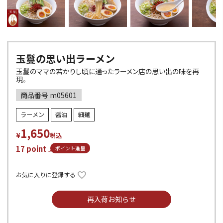
玉鬘の思い出ラーメン
玉鬘のママの若かりし頃に通ったラーメン店の思い出の味を再
現。
商品番号
m05601
ラーメン
醤油
細麺
1,650
¥
税込
17
point
ポイント進呈
お気に入りに登録する
再入荷お知らせ