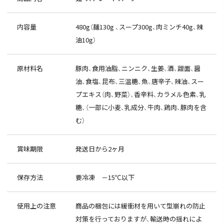
内容量
480g（麺130g 、スープ300g、肉ミンチ40g、辣
油10g）
原材料名
豚肉、食用油脂、ニンニク、生姜、酒、甜面、醤
油、食塩、昆布、三温糖、魚、唐辛子、辣油、スー
プエキス（肉、野菜）、香辛料、カラメル色素、乳
糖、（一部に小麦、乳成分、牛肉、鶏肉、豚肉を含
む）
賞味期限
発送日から2ヶ月
保存方法
要冷凍 －15℃以下
使用上の注意
商品の梱包には緩衝材を用いて型崩れの防止
対策を行っておりますが、輸送時の揺れによ