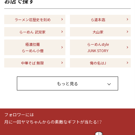
お店で探す
ラーメン荘歴史を刻め
ら道本店
らーめん 武双家
大山家
極濃拉麺
らーめんstyle
らーめん小僧
JUNK STORY
中華そば 無限
俺の名はJ
もっと見る
フォロワーには
月に一回ヤマちゃんからの素敵なギフトが当たる！？