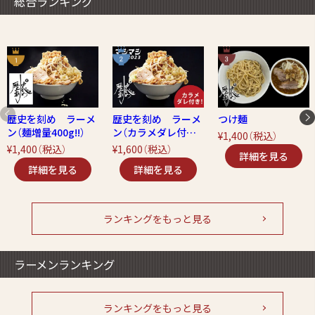
総合ランキング
歴史を刻め ラーメ
歴史を刻め ラーメ
つけ麺
ン（麺増量400g!!）
ン（カラメダレ付
¥1,400
（税込）
き！）
¥1,400
（税込）
¥1,600
（税込）
ランキングをもっと見る
ラーメンランキング
ランキングをもっと見る