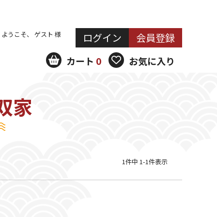
ようこそ、 ゲスト 様
ログイン
会員登録
カート
0
お気に入り
双家
1
件中
1
-
1
件表示