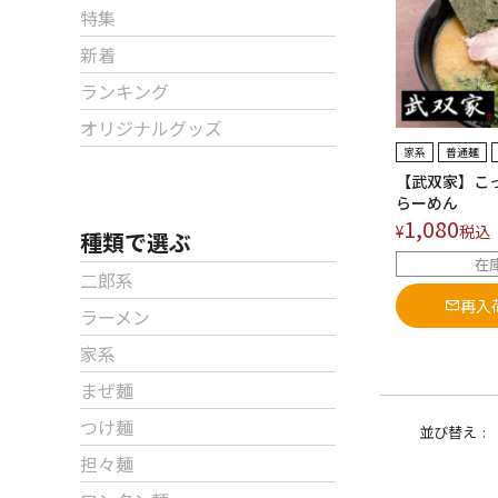
特集
新着
ランキング
オリジナルグッズ
家系
普通麺
【武双家】こ
味すっきり！
らーめん
ン！
1,080
¥
税込
種類で選ぶ
在
二郎系
再入
ラーメン
家系
まぜ麺
つけ麺
並び替え
担々麺