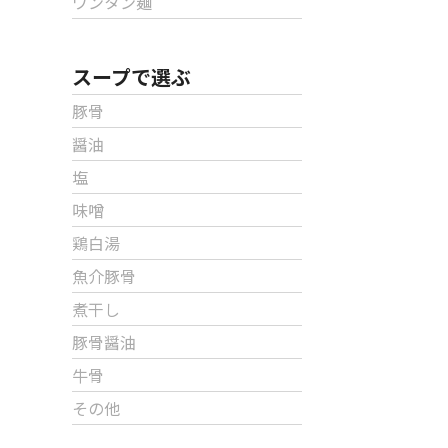
ワンタン麺
スープで選ぶ
豚骨
醤油
塩
味噌
鶏白湯
魚介豚骨
煮干し
豚骨醤油
牛骨
その他