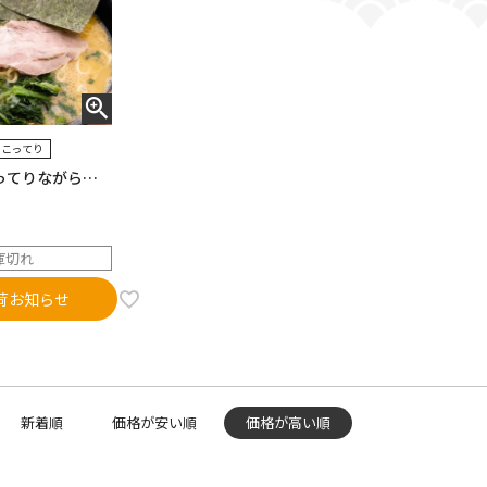
こってり
ってりながら後
王道家系ラーメ
庫切れ
荷お知らせ
新着順
価格が安い順
価格が高い順