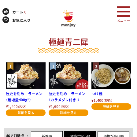
カート
0
お気に入り
メニュー
極麺青二犀
検索
歴史を刻め ラーメン
歴史を刻め ラーメン
つけ麺
（麺増量400g!!）
（カラメダレ付き！）
¥1,400
（税込）
¥1,400
¥1,600
（税込）
（税込）
並び替え
新着順
価格が安い順
価格が高い順