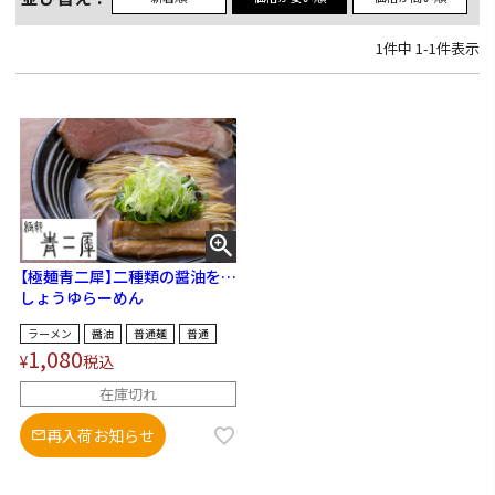
1
件中
1
-
1
件表示
【極麺青二犀】二種類の醤油を使
った特製返し！
しょうゆらーめん
ラーメン
醤油
普通麺
普通
1,080
¥
税込
在庫切れ
再入荷お知らせ