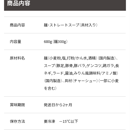
商品内容
商品内容
麺・ストレートスープ（具材入り）
内容量
680g（麺300g）
原材料名
麺（小麦粉,塩,打粉/かん水,酒精）（国内製造）、
スープ（豚足,豚骨,豚バラ,ゲンコツ,鶏ガラ,長
ネギ,ラード,醤油,みりん風調味料/アミノ酸）
（国内製造）、具材（チャーシュー）（一部に小麦
を含む）
賞味期限
発送日から2ヶ月
保存方法
要冷凍 －15℃以下