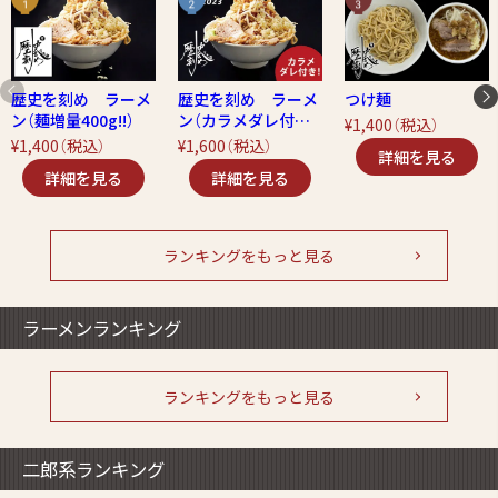
歴史を刻め ラーメ
歴史を刻め ラーメ
つけ麺
ン（麺増量400g!!）
ン（カラメダレ付
¥1,400
（税込）
き！）
¥1,400
（税込）
¥1,600
（税込）
ランキングをもっと見る
ラーメンランキング
ランキングをもっと見る
二郎系ランキング