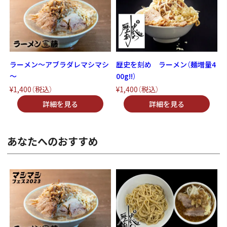
ラーメン～アブラダレマシマシ
歴史を刻め ラーメン（麺増量4
～
00g!!）
¥1,400
（税込）
¥1,400
（税込）
あなたへのおすすめ