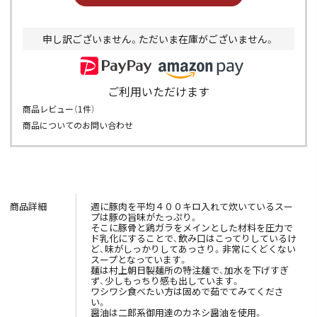
申し訳ございません。ただいま在庫がございません。
ご利用いただけます
商品レビュー（
1
件）
商品についてのお問い合わせ
商品詳細
週に豚肉を平均４００キロ入れて炊いているスー
プは豚の旨味がたっぷり。
そこに豚骨と鶏ガラをメインとした材料を圧力で
ド乳化にすることで、飲み口はこってりしているけ
ど、味がしっかりしてあっさり。非常にくどくない
スープとなっています。
麺は村上朝日製麺所の特注麺で、加水を下げすぎ
ず、少しもっちり感も出しています。
ワシワシ食べたい方は固めで茹でてみてくださ
い。
醤油は二郎系御用達のカネシ醤油を使用。