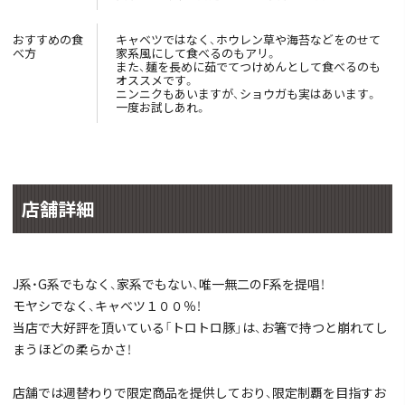
おすすめの食
キャベツではなく、ホウレン草や海苔などをのせて
べ方
家系風にして食べるのもアリ。
また、麺を長めに茹でてつけめんとして食べるのも
オススメです。
ニンニクもあいますが、ショウガも実はあいます。
一度お試しあれ。
店舗詳細
J系・G系でもなく、家系でもない、唯一無二のF系を提唱！
モヤシでなく、キャベツ１００％！
当店で大好評を頂いている「トロトロ豚」は、お箸で持つと崩れてし
まうほどの柔らかさ！
店舗では週替わりで限定商品を提供しており、限定制覇を目指すお