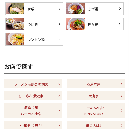
家系
まぜ麺
つけ麺
担々麺
ワンタン麺
お店で探す
ラーメン荘歴史を刻め
ら道本店
らーめん 武双家
大山家
極濃拉麺
らーめんstyle
らーめん小僧
JUNK STORY
中華そば 無限
俺の名はJ