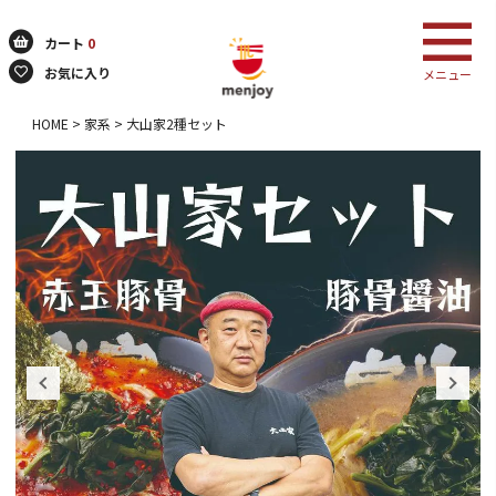
カート
0
お気に入り
メニュー
HOME
家系
大山家2種セット
検索