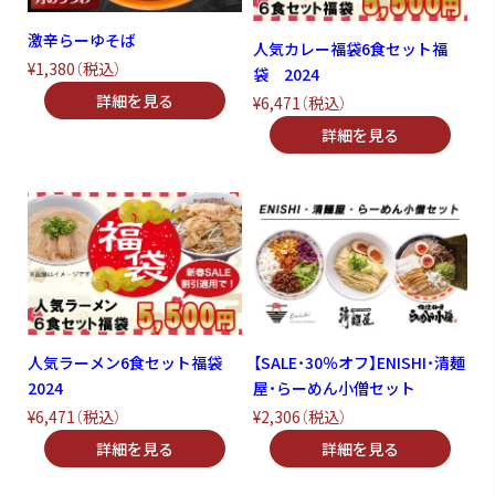
激辛らーゆそば
人気カレー福袋6食セット福
¥1,380
（税込）
袋 2024
¥6,471
（税込）
人気ラーメン6食セット福袋
【SALE・30％オフ】ENISHI・清麺
2024
屋・らーめん小僧セット
¥6,471
（税込）
¥2,306
（税込）