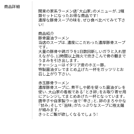
商品詳細
関東の家系ラーメン店「大山家」のメニューが、2種
類セットになったお得な商品です！
濃厚な豚骨スープの味を、ぜひ食べ比べてみて下さ
い！
商品紹介
豚骨醤油ラーメン
当店のスープは、濃度にこだわった濃厚豚骨スープ
です。
大量の豚骨や鶏ガラを1日数回新しいガラと入れ替
えながら、12時間以上強火で炊きこんで骨の髄まで
うまみを引き出します。
チャーシューはイタリア産のホエー豚。
特製醤油ダレでまとめ上げた一杯をガッツリとお
召し上がり下さい。
赤玉豚骨ラーメン
濃厚豚骨スープに、煮干しや節を使った醤油ダレを
使い、大山家の看板である「とき卵」をお取り寄せ用
にアレンジしてまとめあげた一杯となっています。
唐辛子や自家製ラー油で「辛さ」と、卵のまろやかな
「甘み」そして「旨味」がたっぷりなスープに極太麺
が絡みます。
きっとご飯が欲しくなるでしょう！