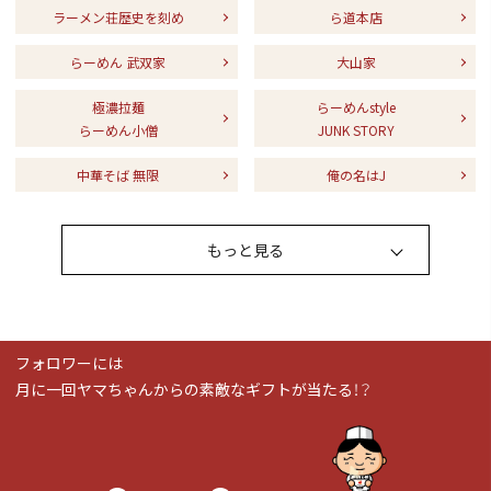
ラーメン荘歴史を刻め
ら道本店
らーめん 武双家
大山家
極濃拉麺
らーめんstyle
らーめん小僧
JUNK STORY
中華そば 無限
俺の名はJ
もっと見る
フォロワーには
月に一回ヤマちゃんからの素敵なギフトが当たる！？