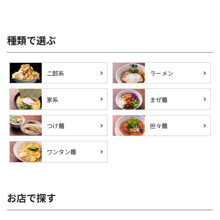
種類で選ぶ
二郎系
ラーメン
家系
まぜ麺
つけ麺
担々麺
ワンタン麺
お店で探す