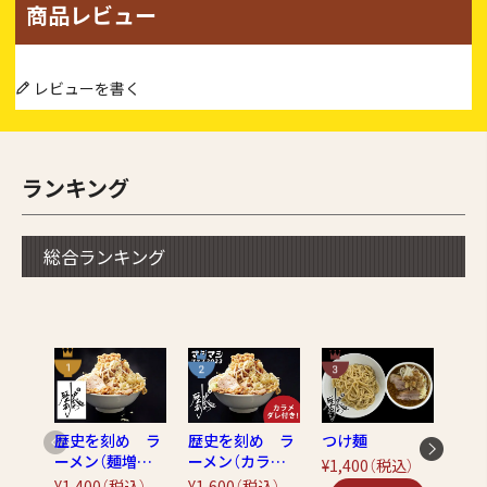
商品レビュー
レビューを書く
ランキング
総合ランキング
歴史を刻め ラ
歴史を刻め ラ
つけ麺
ラー
ーメン（麺増量4
ーメン（カラメ
ラダ
¥1,400
（税込）
00g!!）
ダレ付き！）
～
¥1,400
（税込）
¥1,600
（税込）
¥1,4