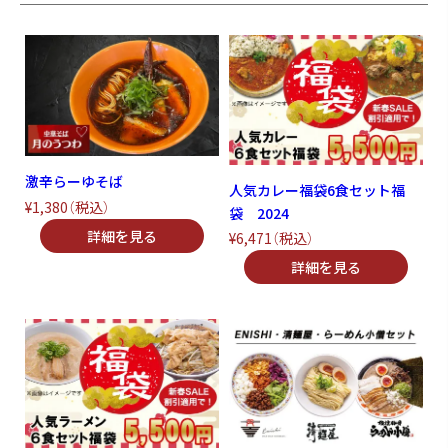
激辛らーゆそば
人気カレー福袋6食セット福
¥1,380
（税込）
袋 2024
¥6,471
（税込）