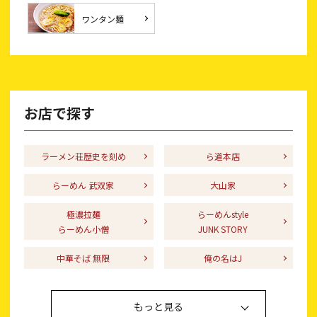
ワンタン麺
お店で探す
ラーメン荘歴史を刻め
ら道本店
らーめん 武双家
大山家
極濃拉麺
らーめんstyle
らーめん小僧
JUNK STORY
中華そば 無限
俺の名はJ
もっと見る