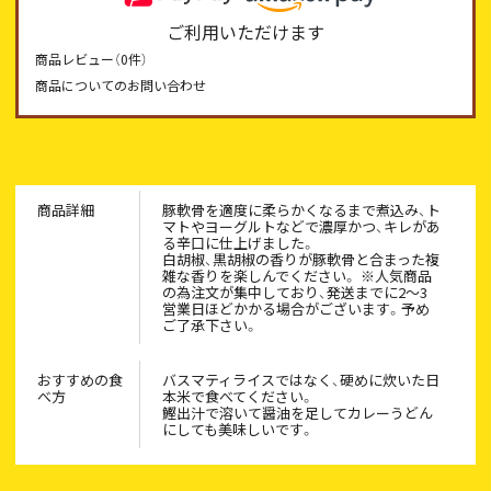
ご利用いただけます
商品レビュー（
0
件）
商品についてのお問い合わせ
商品詳細
豚軟骨を適度に柔らかくなるまで煮込み、ト
マトやヨーグルトなどで濃厚かつ、キレがあ
る辛口に仕上げました。
白胡椒、黒胡椒の香りが豚軟骨と合まった複
雑な香りを楽しんでください。 ※人気商品
の為注文が集中しており、発送までに2～3
営業日ほどかかる場合がございます。予め
ご了承下さい。
おすすめの食
バスマティライスではなく、硬めに炊いた日
べ方
本米で食べてください。
鰹出汁で溶いて醤油を足してカレーうどん
にしても美味しいです。