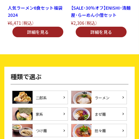
人気ラーメン6食セット福袋
【SALE・30％オフ】ENISHI・清麺
2024
屋・らーめん小僧セット
¥6,471
（税込）
¥2,306
（税込）
種類で選ぶ
二郎系
ラーメン
家系
まぜ麺
つけ麺
担々麺