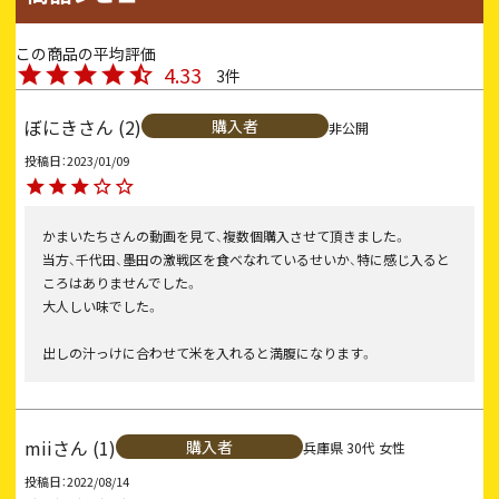
4.33
3
ぼにき
2
購入者
非公開
投稿日
2023/01/09
かまいたちさんの動画を見て、複数個購入させて頂きました。

当方、千代田、墨田の激戦区を食べなれているせいか、特に感じ入ると
ころはありませんでした。

大人しい味でした。

出しの汁っけに合わせて米を入れると満腹になります。
mii
1
購入者
兵庫県
30代
女性
投稿日
2022/08/14