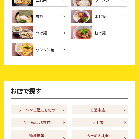
家系
まぜ麺
つけ麺
担々麺
ワンタン麺
お店で探す
ラーメン荘歴史を刻め
ら道本店
らーめん 武双家
大山家
極濃拉麺
らーめんstyle