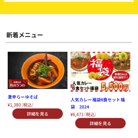
新着メニュー
激辛らーゆそば
人気カレー福袋6食セット福
¥1,380
（税込）
袋 2024
¥6,471
（税込）