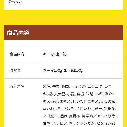
公式SNS
商品内容
商品内容
キーマ・出汁餡
内容量
キーマ150g・出汁餡150g
原材料名
米油、牛肉、豚肉、しょうが、ニンニク、香辛
料、塩、丸大豆、小麦、食塩、米麹、ネギ、魚介エ
キス、昆布エキス、しいたけエキス、うるめ節、
真いわし節、さば節、片口いわし煮干、宗田節、
アゴ煮干、鰹節、真昆布、片栗粉／アミノ酸等、
甘草、ステビア、キサンタンガム、ビタミンB1