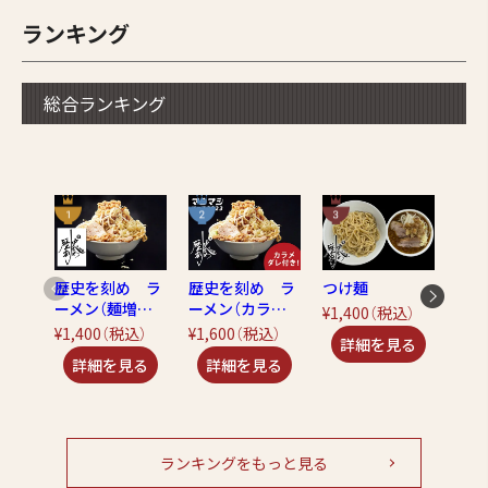
ランキング
総合ランキング
ラー
ラダ
～
¥1,4
歴史を刻め ラ
歴史を刻め ラ
つけ麺
ーメン（麺増量4
ーメン（カラメ
¥1,400
（税込）
00g!!）
ダレ付き！）
¥1,400
（税込）
¥1,600
（税込）
ランキングをもっと見る