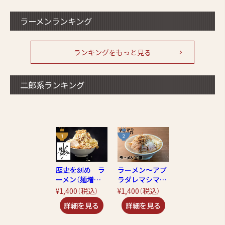
ラーメンランキング
ランキングをもっと見る
二郎系ランキング
歴史を刻め ラ
ラーメン～アブ
ーメン（麺増量4
ラダレマシマシ
00g!!）
～
¥1,400
（税込）
¥1,400
（税込）