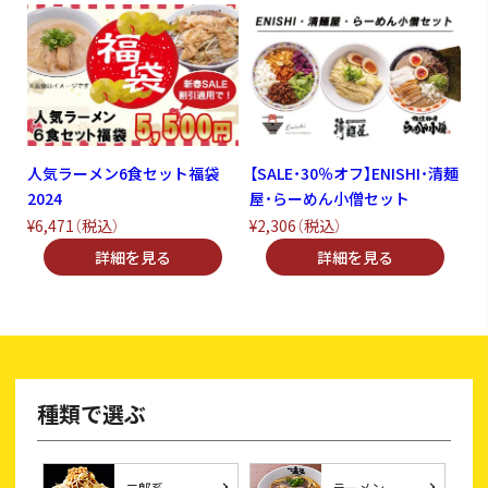
人気ラーメン6食セット福袋
【SALE・30％オフ】ENISHI・清麺
2024
屋・らーめん小僧セット
¥6,471
（税込）
¥2,306
（税込）
種類で選ぶ
二郎系
ラーメン