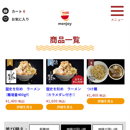
カート
0
お気に入り
メニュー
商品一覧
検索
歴史を刻め ラーメン
歴史を刻め ラーメン
つけ麺
（麺増量400g!!）
（カラメダレ付き！）
¥1,400
（税込）
¥1,400
¥1,600
（税込）
（税込）
並び替え
新着順
価格が安い順
価格が高い順