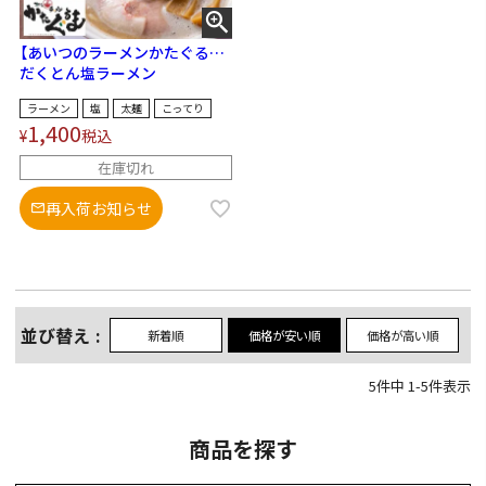
【あいつのラーメンかたぐるま】
超濃厚豚骨魚介塩ラーメン
だくとん塩ラーメン
ラーメン
塩
太麺
こってり
1,400
¥
税込
在庫切れ
再入荷お知らせ
並び替え
新着順
価格が安い順
価格が高い順
5
件中
1
-
5
件表示
商品を探す