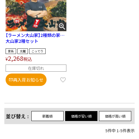
【ラーメン大山家】2種類の家系
豚骨ラーメンをお得に食べ比
大山家2種セット
べ！
家系
太麺
こってり
2,268
¥
税込
在庫切れ
再入荷お知らせ
並び替え
新着順
価格が安い順
価格が高い順
5
件中
1
-
5
件表示