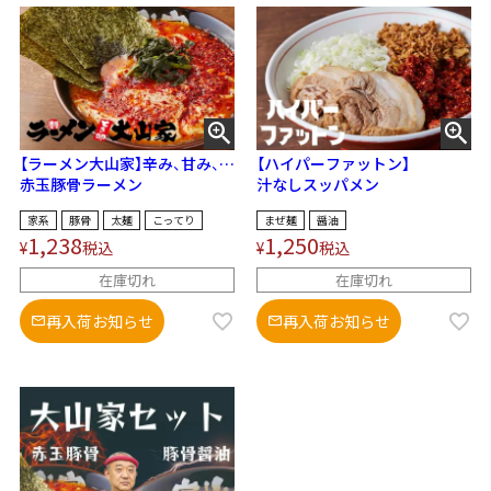
【ラーメン大山家】辛み、甘み、旨
【ハイパーファットン】
味が三位一体に！
赤玉豚骨ラーメン
汁なしスッパメン
家系
豚骨
太麺
こってり
まぜ麺
醤油
1,238
1,250
¥
税込
¥
税込
在庫切れ
在庫切れ
再入荷お知らせ
再入荷お知らせ