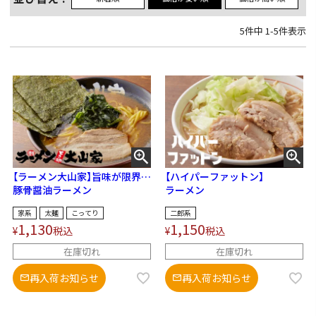
5
件中
1
-
5
件表示
【ラーメン大山家】旨味が限界ま
【ハイパーファットン】
で引き出された濃厚豚骨スー
豚骨醤油ラーメン
ラーメン
プ！
家系
太麺
こってり
二郎系
1,130
1,150
¥
税込
¥
税込
在庫切れ
在庫切れ
再入荷お知らせ
再入荷お知らせ