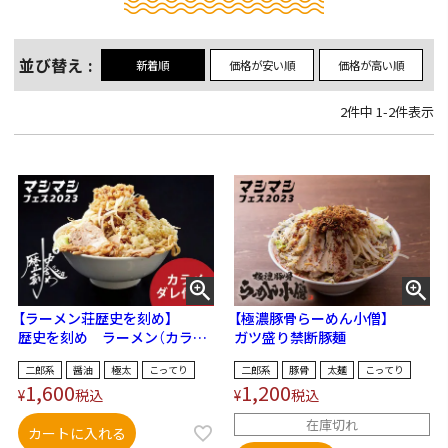
並び替え
新着順
価格が安い順
価格が高い順
2
件中
1
-
2
件表示
【ラーメン荘歴史を刻め】
【極濃豚骨らーめん小僧】
歴史を刻め ラーメン（カラメ
ガツ盛り禁断豚麺
ダレ付き！）
二郎系
醤油
極太
こってり
二郎系
豚骨
太麺
こってり
1,600
1,200
¥
税込
¥
税込
在庫切れ
カートに入れる